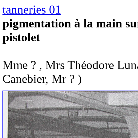
tanneries 01
pigmentation à la main su
pistolet
(de gauch
Mme ? , Mrs Théodore Luna
Canebier, Mr ? )